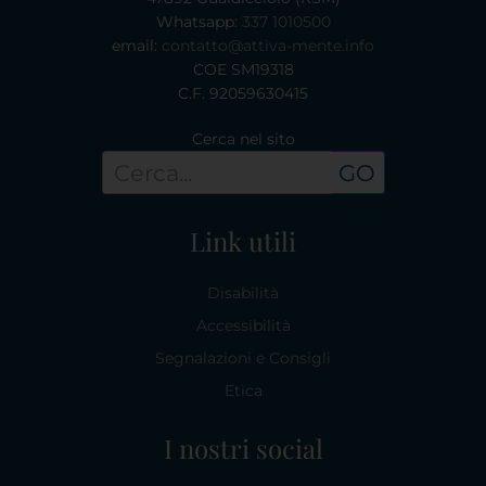
Whatsapp:
337 1010500
email:
contatto@attiva-mente.info
COE SM19318
C.F. 92059630415
Cerca nel sito
GO
Link utili
Disabilità
Accessibilità
Segnalazioni e Consigli
Etica
I nostri social