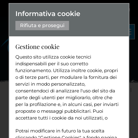
Dislessia
+
Aa+
|
Aa-
Eng
Informativa cookie
Rifiuta e prosegui
Gestione cookie
Questo sito utilizza cookie tecnici
indispensabili per il suo corretto
funzionamento. Utilizza inoltre cookie, propri
Organigramma
o di terze parti, per modulare la fornitura dei
Statuto
servizi in modo personalizzato,
Home
Progetti
Cultura
Istanze d'Arengo
consentendoci di analizzare l'uso del sito da
Diventa volontario
parte degli utenti per migliorarlo, oltre che
Affinché
...
per la profilazione e, in alcuni casi, per inviarti
(APPROVATA dal Consiglio
proposte o messaggi pubblicitari. Puoi
accettare tutti i cookie da noi utilizzati, o
Grande e Generale il
Tuttavia
utilizzati da servizi di terze parti che
Sport
Potrai modificare in futuro la tua scelta
compaiono sulle pagine di questo sito,
13/09/2023) Istanza
cliccando "Gestione Cookies" a fondo pagina.