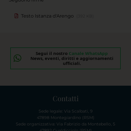
Testo Istanza d'Arengo
392 KB
Segui il nostro
Canale WhatsApp
News, eventi, diritti e aggiornamenti
ufficiali.
Contatti
Sede legale: Via Scalbati, 9
47898 Montegiardino (RSM)
Sede organizzativa: Via Fabrizio da Montebello, 5
47892 Gualdicciolo (RSM)