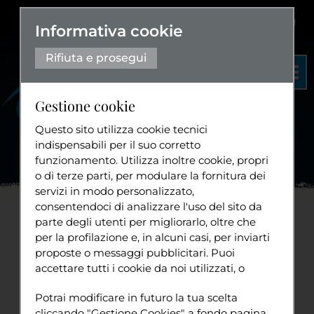
Dislessia
+
Aa+
|
Aa-
Eng
Informativa cookie
Rifiuta e prosegui
Gestione cookie
Questo sito utilizza cookie tecnici
indispensabili per il suo corretto
funzionamento. Utilizza inoltre cookie, propri
Organigramma
o di terze parti, per modulare la fornitura dei
Statuto
servizi in modo personalizzato,
Home
Progetti
Cultura
Istanze d'Arengo
Per la
...
consentendoci di analizzare l'uso del sito da
Diventa volontario
parte degli utenti per migliorarlo, oltre che
per la profilazione e, in alcuni casi, per inviarti
(APPROVATA all'unanimità
proposte o messaggi pubblicitari. Puoi
accettare tutti i cookie da noi utilizzati, o
dal Consiglio Grande e
Tuttavia
utilizzati da servizi di terze parti che
Sport
Potrai modificare in futuro la tua scelta
compaiono sulle pagine di questo sito,
Generale il 19/01/2023)
cliccando "Gestione Cookies" a fondo pagina.