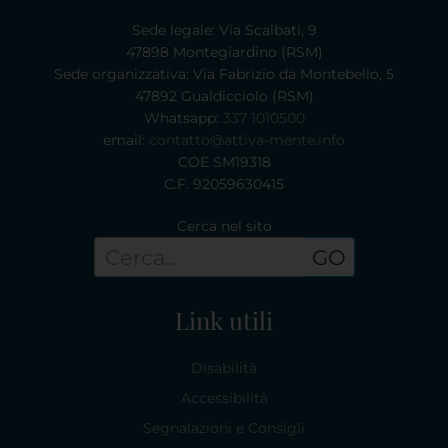
Sede legale: Via Scalbati, 9
47898 Montegiardino (RSM)
Sede organizzativa: Via Fabrizio da Montebello, 5
47892 Gualdicciolo (RSM)
Whatsapp:
337 1010500
email:
contatto@attiva-mente.info
COE SM19318
C.F. 92059630415
Cerca nel sito
GO
Link utili
Disabilità
Accessibilità
Segnalazioni e Consigli