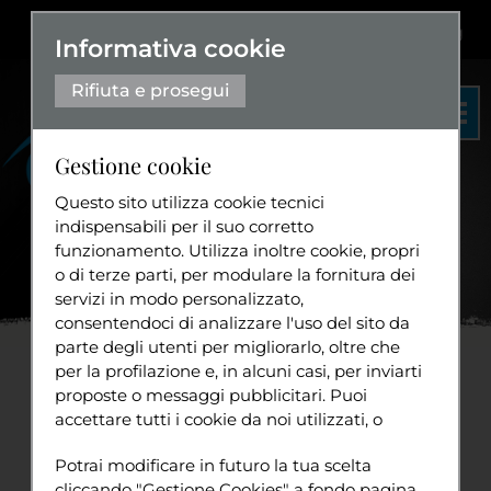
Dislessia
+
Aa+
|
Aa-
Eng
Informativa cookie
Rifiuta e prosegui
Gestione cookie
Questo sito utilizza cookie tecnici
indispensabili per il suo corretto
funzionamento. Utilizza inoltre cookie, propri
Organigramma
o di terze parti, per modulare la fornitura dei
Statuto
servizi in modo personalizzato,
Home
News
📜 Carta
...
consentendoci di analizzare l'uso del sito da
Diventa volontario
parte degli utenti per migliorarlo, oltre che
per la profilazione e, in alcuni casi, per inviarti
📜 Carta Sociale Europea:
proposte o messaggi pubblicitari. Puoi
accettare tutti i cookie da noi utilizzati, o
perché riguarda anche San
Tuttavia
utilizzati da servizi di terze parti che
Sport
Potrai modificare in futuro la tua scelta
compaiono sulle pagine di questo sito,
Marino
cliccando "Gestione Cookies" a fondo pagina.