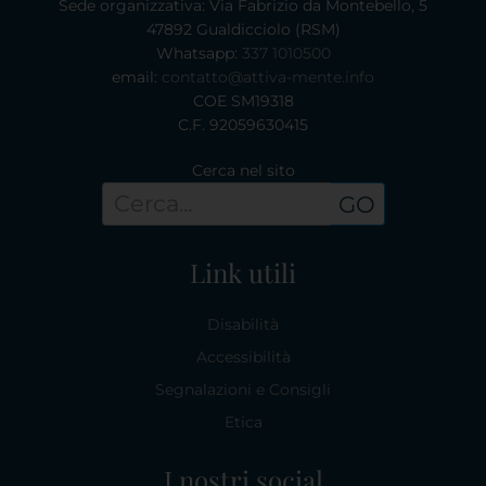
Sede organizzativa: Via Fabrizio da Montebello, 5
47892 Gualdicciolo (RSM)
Whatsapp:
337 1010500
email:
contatto@attiva-mente.info
COE SM19318
C.F. 92059630415
Cerca nel sito
GO
Link utili
Disabilità
Accessibilità
Segnalazioni e Consigli
Etica
I nostri social