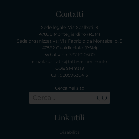
Contatti
Sede legale: Via Scalbati, 9
47898 Montegiardino (RSM)
Sede organizzativa: Via Fabrizio da Montebello, 5
47892 Gualdicciolo (RSM)
Whatsapp:
337 1010500
email:
contatto@attiva-mente.info
COE SM19318
C.F. 92059630415
Cerca nel sito
GO
Link utili
Disabilità