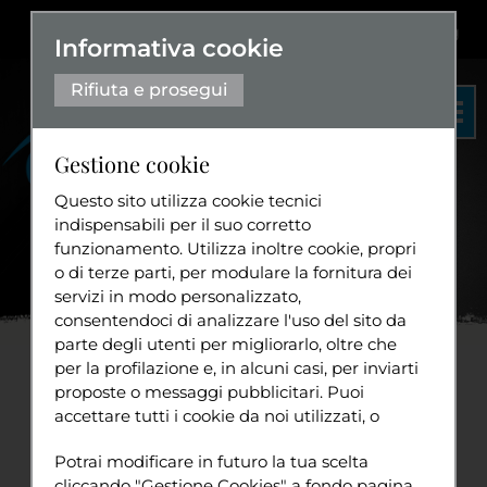
Dislessia
+
Aa+
|
Aa-
Eng
Informativa cookie
Rifiuta e prosegui
Gestione cookie
Questo sito utilizza cookie tecnici
indispensabili per il suo corretto
funzionamento. Utilizza inoltre cookie, propri
Organigramma
o di terze parti, per modulare la fornitura dei
Statuto
servizi in modo personalizzato,
Home
News
Ad
...
consentendoci di analizzare l'uso del sito da
Diventa volontario
parte degli utenti per migliorarlo, oltre che
per la profilazione e, in alcuni casi, per inviarti
Ad Attiva-Mente il Premio
proposte o messaggi pubblicitari. Puoi
accettare tutti i cookie da noi utilizzati, o
Ambiente Special 2010
Tuttavia
utilizzati da servizi di terze parti che
Sport
Potrai modificare in futuro la tua scelta
compaiono sulle pagine di questo sito,
lunedì 15 novembre 2010
cliccando "Gestione Cookies" a fondo pagina.