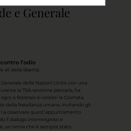
de e Generale
contro l’odio
le ali della libertà)
 Generale delle Nazioni Unite con una
durante la 75/a sessione plenaria, ha
 ogni 4 febbraio si celebri la Giornata
le della fratellanza umana, invitando gli
i a osservare quest’appuntamento
il dialogo interreligioso e
le, un tema che è sempre stato