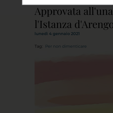
Approvata all'un
l'Istanza d'Arengo
lunedì 4 gennaio 2021
Tag:
Per non dimenticare