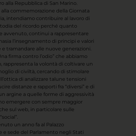
ro alla Repubblica di San Marino.
alla commemorazione della Giornata
a, intendiamo contribuire al lavoro di
stodia del ricordo perché quanto
e avvenuto, continui a rappresentare
sia l’insegnamento di principi e valori
 e tramandare alle nuove generazioni.
 “Una firma contro l’odio” che abbiamo
 rappresenta la volontà di coltivare un
oglio di civiltà, cercando di stimolare
ell’ottica di analizzare talune tensioni
cucire distanze e rapporti fra “diversi” e di
un argine a quelle forme di aggressività
no emergere con sempre maggior
he sul web, in particolare sulle
social”.
nuto un anno fa al Palazzo
e e sede del Parlamento negli Stati