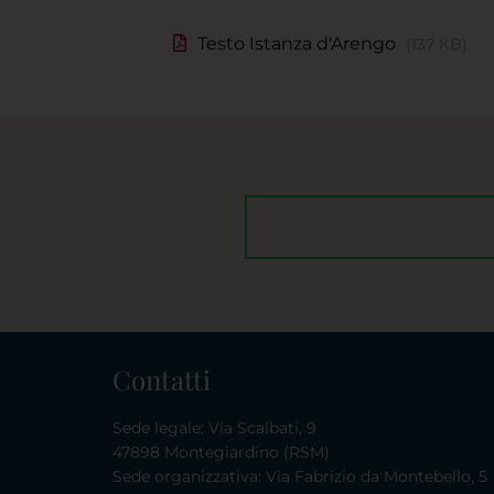
Testo Istanza d'Arengo
137 KB
Contatti
Sede legale: Via Scalbati, 9
47898 Montegiardino (RSM)
Sede organizzativa: Via Fabrizio da Montebello, 5