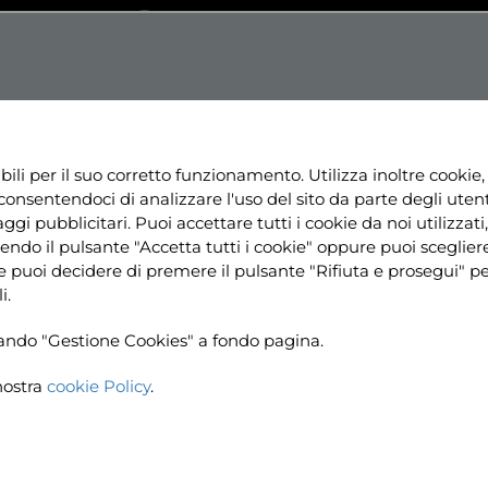
Testo
Dislessia
Contrasto
+
Aa+
NE
NEWS
PROGETTI
RISORSE
UTILI
bili per il suo corretto funzionamento. Utilizza inoltre cookie,
consentendoci di analizzare l'uso del sito da parte degli utenti
ggi pubblicitari. Puoi accettare tutti i cookie da noi utilizzati, 
ndo il pulsante "Accetta tutti i cookie" oppure puoi sceglier
ine puoi decidere di premere il pulsante "Rifiuta e prosegui" 
i.
ccando "Gestione Cookies" a fondo pagina.
nostra
cookie Policy
.
Home
News
Approvata 