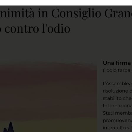
animità in Consiglio Gran
 contro l'odio
Una firma 
(l’odio tarpa 
L’Assemblea
risoluzione 
stabilito che
Internaziona
Stati membr
promuovendo 
intercultura