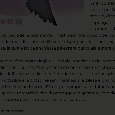
Uniti, confe
mezzo per l’i
razziale, di
imponga la 
strumenti id
 pervade rapidamente il nostro sentire proprio per i cana
onduttore di talune ostilità che disgregano, lacerano e r
la quale fatica anch’essa ad essere puntuale e stare al 
uove sfide poste dagli sviluppi della società e della tec
luzione, i cui effetti in assenza di contromisure rischiano
itti dell’uomo e delle libertà fondamentali, la democrazia e
a, i cittadini e le cittadine sammarinesi alla difesa e pro
ttraverso un’Istanza d’Arengo, la proposta di dotare an
e queste tematiche che di proteggere e garantire, con ri
 come abbiamo visto, non è sempre scontata.
 Attiva-Mente