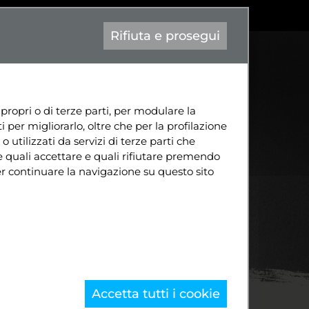
|
Aa-
contatto@attiva-mente.info
Eng
Rifiuta e prosegui
TÀ
CONTATTI
DIVENTA SOCIO
 propri o di terze parti, per modulare la
 per migliorarlo, oltre che per la profilazione
o utilizzati da servizi di terze parti che
e quali accettare e quali rifiutare premendo
per continuare la navigazione su questo sito
Accetta tutti i cookie
all'unanimità in Consiglio Grande e Generale
...