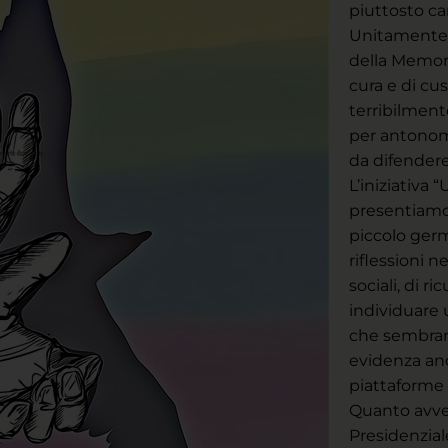
piuttosto ca
Unitamente 
della Memori
cura e di cu
terribilment
per antonoma
da difendere
L’iniziativa
presentiamo,
piccolo germ
riflessioni n
sociali, di ri
individuare 
che sembra
evidenza anc
piattaforme “
Quanto avve
Presidenzial