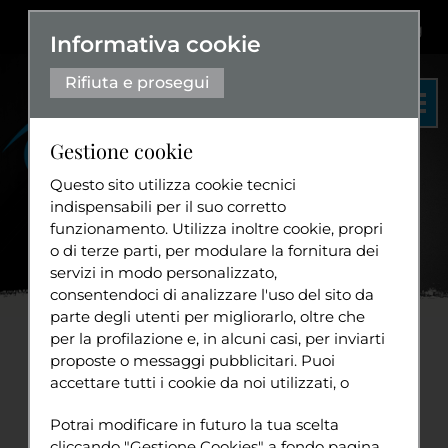
Dislessia
+
Aa+
|
Aa-
Eng
Informativa cookie
Rifiuta e prosegui
Gestione cookie
Questo sito utilizza cookie tecnici
indispensabili per il suo corretto
funzionamento. Utilizza inoltre cookie, propri
Organigramma
o di terze parti, per modulare la fornitura dei
Statuto
servizi in modo personalizzato,
Home
News
Attiva-Ment
...
consentendoci di analizzare l'uso del sito da
Diventa volontario
parte degli utenti per migliorarlo, oltre che
per la profilazione e, in alcuni casi, per inviarti
Attiva-Mente alla terza
proposte o messaggi pubblicitari. Puoi
accettare tutti i cookie da noi utilizzati, o
Conferenza degli Stati
Tuttavia
utilizzati da servizi di terze parti che
Sport
Potrai modificare in futuro la tua scelta
compaiono sulle pagine di questo sito,
aderenti alla CRPD
cliccando "Gestione Cookies" a fondo pagina.