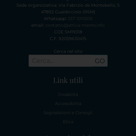
Sede organizzativa: Via Fabrizio da Montebello, 5
47892 Gualdicciolo (RSM)
Whatsapp:
337 1010500
email:
contatto@attiva-mente.info
COE SM19318
C.F. 92059630415
Cerca nel sito
GO
Link utili
Disabilità
Accessibilità
Segnalazioni e Consigli
Etica