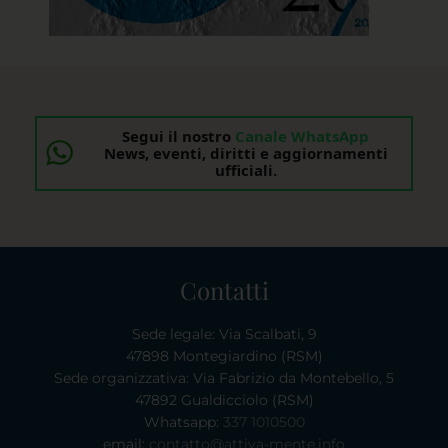
Segui il nostro
Canale WhatsApp
News, eventi, diritti e aggiornamenti
ufficiali.
Contatti
Sede legale: Via Scalbati, 9
47898 Montegiardino (RSM)
Sede organizzativa: Via Fabrizio da Montebello, 5
47892 Gualdicciolo (RSM)
Whatsapp:
337 1010500
email:
contatto@attiva-mente.info