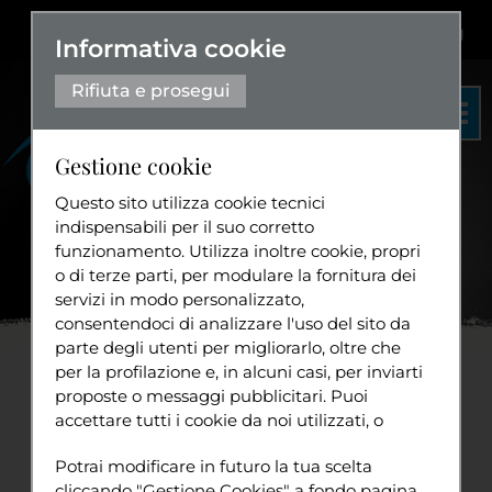
Dislessia
+
Aa+
|
Aa-
Eng
Informativa cookie
Rifiuta e prosegui
Gestione cookie
Questo sito utilizza cookie tecnici
indispensabili per il suo corretto
funzionamento. Utilizza inoltre cookie, propri
Organigramma
o di terze parti, per modulare la fornitura dei
Statuto
servizi in modo personalizzato,
Home
News
20°
...
consentendoci di analizzare l'uso del sito da
Diventa volontario
parte degli utenti per migliorarlo, oltre che
per la profilazione e, in alcuni casi, per inviarti
20° Anniversario di Attiva-
proposte o messaggi pubblicitari. Puoi
accettare tutti i cookie da noi utilizzati, o
Mente - Chiara Beccari
Tuttavia
utilizzati da servizi di terze parti che
Sport
Potrai modificare in futuro la tua scelta
compaiono sulle pagine di questo sito,
Testimonial
cliccando "Gestione Cookies" a fondo pagina.