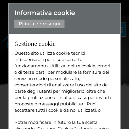
Dislessia
+
Aa+
|
Aa-
Eng
Informativa cookie
Rifiuta e prosegui
Gestione cookie
Questo sito utilizza cookie tecnici
indispensabili per il suo corretto
funzionamento. Utilizza inoltre cookie, propri
Organigramma
o di terze parti, per modulare la fornitura dei
Statuto
servizi in modo personalizzato,
Home
News
consentendoci di analizzare l'uso del sito da
Diventa volontario
parte degli utenti per migliorarlo, oltre che
per la profilazione e, in alcuni casi, per inviarti
Disability Pride SM: uno
proposte o messaggi pubblicitari. Puoi
accettare tutti i cookie da noi utilizzati, o
spazio online aperto a
Tuttavia
utilizzati da servizi di terze parti che
Sport
Potrai modificare in futuro la tua scelta
compaiono sulle pagine di questo sito,
tutte e tutti per raccogliere
cliccando "Gestione Cookies" a fondo pagina.