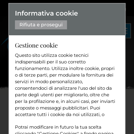
Dislessia
+
Aa+
|
Aa-
Eng
Informativa cookie
Rifiuta e prosegui
Gestione cookie
Questo sito utilizza cookie tecnici
indispensabili per il suo corretto
funzionamento. Utilizza inoltre cookie, propri
Organigramma
o di terze parti, per modulare la fornitura dei
Statuto
servizi in modo personalizzato,
Home
News
Domenica
...
consentendoci di analizzare l'uso del sito da
Diventa volontario
parte degli utenti per migliorarlo, oltre che
per la profilazione e, in alcuni casi, per inviarti
Domenica 30 novembre
proposte o messaggi pubblicitari. Puoi
accettare tutti i cookie da noi utilizzati, o
2008
Tuttavia
utilizzati da servizi di terze parti che
Sport
Potrai modificare in futuro la tua scelta
compaiono sulle pagine di questo sito,
domenica 30 novembre 2008
cliccando "Gestione Cookies" a fondo pagina.