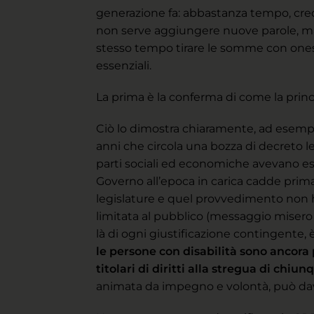
generazione fa: abbastanza tempo, cred
non serve aggiungere nuove parole, ma 
stesso tempo tirare le somme con onest
essenziali.
La prima è la conferma di come la princi
Ciò lo dimostra chiaramente, ad esempio
anni che circola una bozza di decreto leg
parti sociali ed economiche avevano es
Governo all’epoca in carica cadde prima
legislature e quel provvedimento non ha 
limitata al pubblico (messaggio misero e
là di ogni giustificazione contingente,
le persone con disabilità sono ancora
titolari di diritti alla stregua di chiun
animata da impegno e volontà, può dav