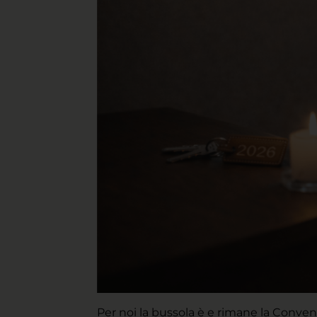
Per noi la bussola è e rimane la Convenz