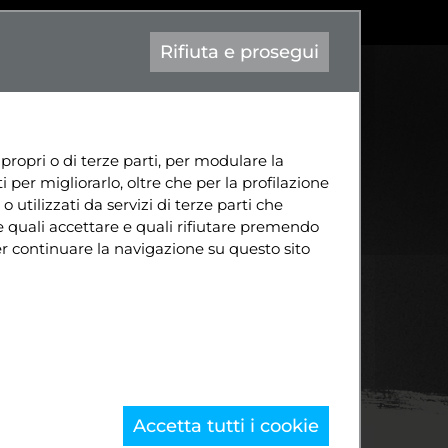
|
Aa-
contatto@attiva-mente.info
Eng
Rifiuta e prosegui
TÀ
CONTATTI
DIVENTA SOCIO
 propri o di terze parti, per modulare la
 per migliorarlo, oltre che per la profilazione
o utilizzati da servizi di terze parti che
e quali accettare e quali rifiutare premendo
per continuare la navigazione su questo sito
Accetta tutti i cookie
Fine Anno. Tempo di bilanci, ma anche di verità