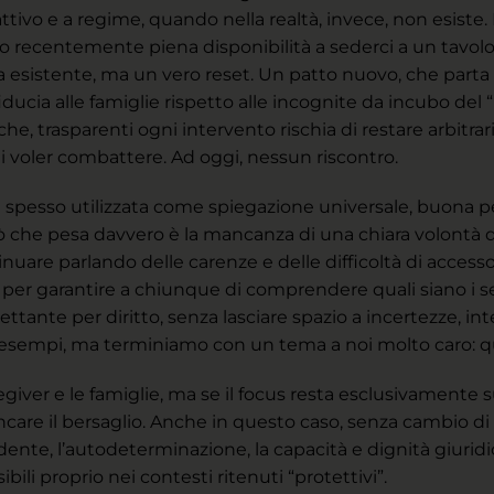
ivo e a regime, quando nella realtà, invece, non esiste.
to recentemente piena disponibilità a sederci a un tavol
esistente, ma un vero reset. Un patto nuovo, che parta d
iducia alle famiglie rispetto alle incognite da incubo del
he, trasparenti ogni intervento rischia di restare arbitra
i voler combattere. Ad oggi, nessun riscontro.
spesso utilizzata come spiegazione universale, buona per
ò che pesa davvero è la mancanza di una chiara volontà di
nuare parlando delle carenze e delle difficoltà di accesso
er garantire a chiunque di comprendere quali siano i serv
spettante per diritto, senza lasciare spazio a incertezze, in
esempi, ma terminiamo con un tema a noi molto caro: qu
egiver e le famiglie, ma se il focus resta esclusivamente s
ancare il bersaglio. Anche in questo caso, senza cambio d
ente, l’autodeterminazione, la capacità e dignità giuridic
sibili proprio nei contesti ritenuti “protettivi”.