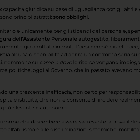
ro: capacità giuridica su base di uguaglianza con gli altri e
ono principi astratti:
sono obblighi
.
sanitario e unicamente per gli stipendi del personale, spe
figura dell’Assistente Personale autogestito, liberament
trumento già adottato in molti Paesi perché più efficace, 
stra alcuna disponibilità ad aprire un confronto serio su 
oci, nemmeno su
come e dove
le risorse vengano impieg
orze politiche, oggi al Governo, che in passato avevano m
una crescente inefficacia, non certo per responsabilit
epita e istituita, che non le consente di incidere realme
lo più rilevante e autonomo.
norme che dovrebbero essere sacrosante, altrove il dib
asto all’abilismo e alle discriminazioni sistemiche, mobilità