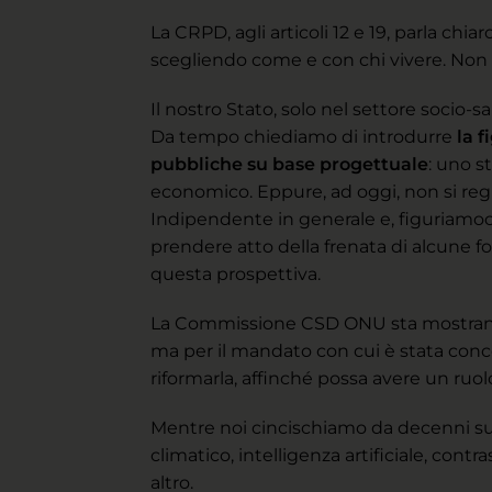
La CRPD, agli articoli 12 e 19, parla chia
scegliendo come e con chi vivere. Non s
Il nostro Stato, solo nel settore socio-
Da tempo chiediamo di introdurre
la 
pubbliche su base progettuale
: uno s
economico. Eppure, ad oggi, non si regi
Indipendente in generale e, figuriam
prendere atto della frenata di alcune f
questa prospettiva.
La Commissione CSD ONU sta mostrando 
ma per il mandato con cui è stata conc
riformarla, affinché possa avere un ruo
Mentre noi cincischiamo da decenni su 
climatico, intelligenza artificiale, contr
altro.