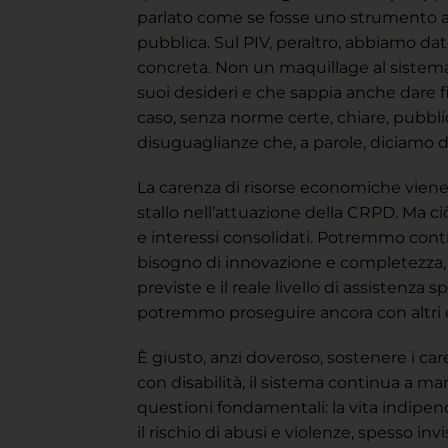
parlato come se fosse uno strumento att
pubblica. Sul PIV, peraltro, abbiamo da
concreta. Non un maquillage al sistema 
suoi desideri e che sappia anche dare f
caso, senza norme certe, chiare, pubblic
disuguaglianze che, a parole, diciamo d
La carenza di risorse economiche viene 
stallo nell’attuazione della CRPD. Ma ci
e interessi consolidati. Potremmo conti
bisogno di innovazione e completezza, p
previste e il reale livello di assistenza 
potremmo proseguire ancora con altri 
È giusto, anzi doveroso, sostenere i car
con disabilità, il sistema continua a m
questioni fondamentali: la vita indipend
il rischio di abusi e violenze, spesso invi