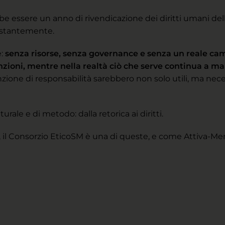
e essere un anno di rivendicazione dei diritti umani delle
costantemente.
:
senza risorse, senza governance e senza un reale cam
funzioni, mentre nella realtà ciò che serve continua a m
ione di responsabilità sarebbero non solo utili, ma neces
rale e di metodo: dalla retorica ai diritti.
, il Consorzio EticoSM è una di queste, e come Attiva-Me