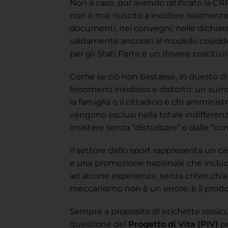
Non a caso, pur avendo ratificato la CRP
non è mai riuscito a incidere realmente
documenti, nei convegni, nelle dichiaraz
saldamente ancorati al modello cosidde
per gli Stati Parte è un dovere costitu
Come se ciò non bastasse, in questo disi
fenomeno insidioso e distorto: un surrog
la famiglia o il cittadino e chi amminis
vengono esclusi nella totale indifferenza
insistere senza “disturbare” o dalle “co
Il settore dello sport rappresenta un
e una promozione nazionale che includano
ad alcune esperienze, senza criteri chia
meccanismo non è un errore: è il prodot
Sempre a proposito di etichette rassic
questione del
Progetto di Vita (PIV)
pr