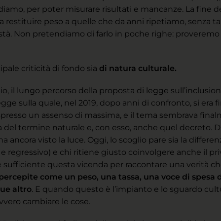
iamo, per poter misurare risultati e mancanze. La fine d
restituire peso a quelle che da anni ripetiamo, senza ta
à. Non pretendiamo di farlo in poche righe: proveremo s
pale criticità di fondo sia
di natura culturale.
, il lungo percorso della proposta di legge sull’inclusion
ge sulla quale, nel 2019, dopo anni di confronto, si era fi
presso un assenso di massima, e il tema sembrava finalme
 del termine naturale e, con esso, anche quel decreto. D
ancora visto la luce. Oggi, lo scoglio pare sia la differe
 regressivo) e chi ritiene giusto coinvolgere anche il pr
 è sufficiente questa vicenda per raccontare una verità c
 percepite come un peso, una tassa, una voce di spesa 
que altro
. E quando questo è l’impianto e lo sguardo cult
vero cambiare le cose.