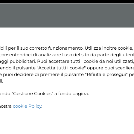
Testo
Dislessia
Contrasto
+
Aa+
NE
NEWS
PROGETTI
RISORSE
UTILI
bili per il suo corretto funzionamento. Utilizza inoltre cookie,
consentendoci di analizzare l'uso del sito da parte degli utenti
ggi pubblicitari. Puoi accettare tutti i cookie da noi utilizzati, 
ndo il pulsante "Accetta tutti i cookie" oppure puoi sceglier
ine puoi decidere di premere il pulsante "Rifiuta e prosegui" 
i.
ccando "Gestione Cookies" a fondo pagina.
nostra
cookie Policy
.
Home
News