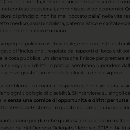
D diciotto anni fa, il modello sociale basato sui diritti u
 nei contesti decisionali, amministrativi ed economici. 
ioni di principio; non ha mai “toccato palla” nella vita r
tto medico, assistenzialista, paternalistico e caritatev
zionale, democratico e umano.
mpegno politico e istituzionale, e nel contesto culturale 
ato di "inclusione”, regolata dai rapporti di forza e di co
tra la cosa pubblica. Un sistema che finisce per prestare a
. Le regole e i diritti, in pratica, sembrano dipendere dall
noscenze giuste”, anziché dalla pluralità delle esigenze.
 caso emblematico: manca trasparenza, non esiste una vi
 ogni tipologia di disabilità. Si interviene su singoli ca
ri e
senza una cornice di opportunità e diritti per tutte
to stesso del sistema. In queste condizioni, una vera inc
uranti buone per dire che qualcosa c’è quando in realtà
evisto dal del Decreto Delegato 1 febbraio 2018 n. 14. In 