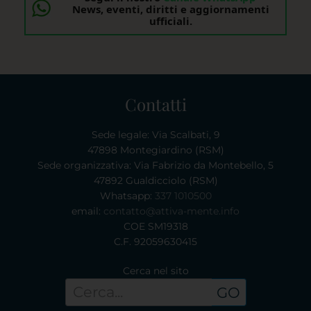
News, eventi, diritti e aggiornamenti
ufficiali.
Contatti
Sede legale: Via Scalbati, 9
47898 Montegiardino (RSM)
Sede organizzativa: Via Fabrizio da Montebello, 5
47892 Gualdicciolo (RSM)
Whatsapp:
337 1010500
email:
contatto@attiva-mente.info
COE SM19318
C.F. 92059630415
Cerca nel sito
GO