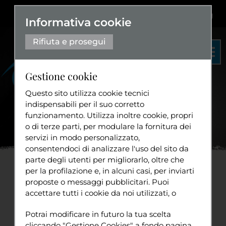
Dislessia
+
Aa+
|
Aa-
Eng
Informativa cookie
Rifiuta e prosegui
Gestione cookie
Questo sito utilizza cookie tecnici
indispensabili per il suo corretto
funzionamento. Utilizza inoltre cookie, propri
Organigramma
o di terze parti, per modulare la fornitura dei
Statuto
servizi in modo personalizzato,
Home
News
Giornata
...
consentendoci di analizzare l'uso del sito da
Diventa volontario
parte degli utenti per migliorarlo, oltre che
per la profilazione e, in alcuni casi, per inviarti
Giornata Internazionale
proposte o messaggi pubblicitari. Puoi
accettare tutti i cookie da noi utilizzati, o
della Persona con
Tuttavia
utilizzati da servizi di terze parti che
Sport
Potrai modificare in futuro la tua scelta
compaiono sulle pagine di questo sito,
Disabilità
cliccando "Gestione Cookies" a fondo pagina.