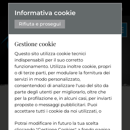
Dislessia
+
Aa+
|
Aa-
Eng
Informativa cookie
Rifiuta e prosegui
Gestione cookie
Questo sito utilizza cookie tecnici
indispensabili per il suo corretto
funzionamento. Utilizza inoltre cookie, propri
Organigramma
o di terze parti, per modulare la fornitura dei
Statuto
servizi in modo personalizzato,
Home
News
Gli eSport
...
consentendoci di analizzare l'uso del sito da
Diventa volontario
parte degli utenti per migliorarlo, oltre che
per la profilazione e, in alcuni casi, per inviarti
Gli eSport per le persone
proposte o messaggi pubblicitari. Puoi
accettare tutti i cookie da noi utilizzati, o
con disabilità
Tuttavia
utilizzati da servizi di terze parti che
Sport
Potrai modificare in futuro la tua scelta
compaiono sulle pagine di questo sito,
lunedì 17 aprile 2023
cliccando "Gestione Cookies" a fondo pagina.