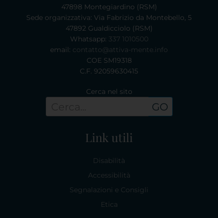
47898 Montegiardino (RSM)
Sede organizzativa: Via Fabrizio da Montebello, 5
47892 Gualdicciolo (RSM)
Whatsapp:
337 1010500
email:
contatto@attiva-mente.info
COE SM19318
C.F. 92059630415
Cerca nel sito
GO
Link utili
Disabilità
Accessibilità
Segnalazioni e Consigli
Etica