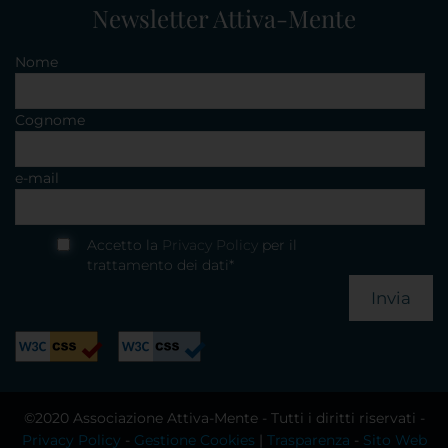
Newsletter Attiva-Mente
Nome
Cognome
e-mail
Accetto la
Privacy Policy
per il
trattamento dei dati*
Invia
©2020 Associazione Attiva-Mente - Tutti i diritti riservati -
Privacy Policy
-
Gestione Cookies
|
Trasparenza
-
Sito Web