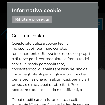
Dislessia
+
Aa+
|
Aa-
Eng
Informativa cookie
Rifiuta e prosegui
Gestione cookie
Questo sito utilizza cookie tecnici
indispensabili per il suo corretto
funzionamento. Utilizza inoltre cookie, propri
Organigramma
o di terze parti, per modulare la fornitura dei
Statuto
servizi in modo personalizzato,
Home
News
Il PIV
...
consentendoci di analizzare l'uso del sito da
Diventa volontario
parte degli utenti per migliorarlo, oltre che
per la profilazione e, in alcuni casi, per inviarti
Il PIV giace dimenticato da
proposte o messaggi pubblicitari. Puoi
accettare tutti i cookie da noi utilizzati, o
oltre sette anni
Tuttavia
utilizzati da servizi di terze parti che
Sport
Potrai modificare in futuro la tua scelta
compaiono sulle pagine di questo sito,
sabato 25 ottobre 2025
cliccando "Gestione Cookies" a fondo pagina.