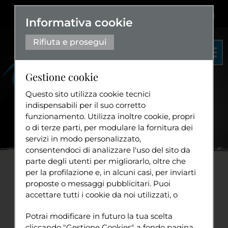
Dislessia
+
Aa+
|
Aa-
Eng
Informativa cookie
Rifiuta e prosegui
Gestione cookie
Questo sito utilizza cookie tecnici
indispensabili per il suo corretto
funzionamento. Utilizza inoltre cookie, propri
Organigramma
o di terze parti, per modulare la fornitura dei
Statuto
servizi in modo personalizzato,
Home
News
La Ballata
...
consentendoci di analizzare l'uso del sito da
Diventa volontario
parte degli utenti per migliorarlo, oltre che
per la profilazione e, in alcuni casi, per inviarti
La Ballata di Romilda: una
proposte o messaggi pubblicitari. Puoi
accettare tutti i cookie da noi utilizzati, o
storia che illumina
Tuttavia
utilizzati da servizi di terze parti che
Sport
Potrai modificare in futuro la tua scelta
compaiono sulle pagine di questo sito,
venerdì 8 maggio 2026
cliccando "Gestione Cookies" a fondo pagina.