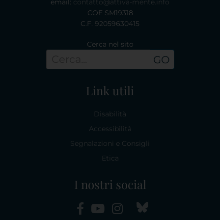
email:
contatto@attiva-mente.info
COE SM19318
C.F. 92059630415
Cerca nel sito
GO
Link utili
Disabilità
Accessibilità
Segnalazioni e Consigli
Etica
I nostri social