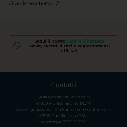
Ci vediamo a teatro. 💙
Segui il nostro
Canale WhatsApp
News, eventi, diritti e aggiornamenti
ufficiali.
Contatti
Sede legale: Via Scalbati, 9
47898 Montegiardino (RSM)
Sede organizzativa: Via Fabrizio da Montebello, 5
47892 Gualdicciolo (RSM)
Whatsapp:
337 1010500