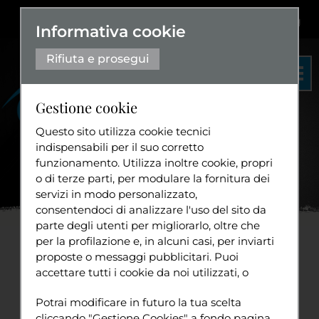
Dislessia
+
Aa+
|
Aa-
Eng
Informativa cookie
Rifiuta e prosegui
Gestione cookie
Questo sito utilizza cookie tecnici
indispensabili per il suo corretto
funzionamento. Utilizza inoltre cookie, propri
Organigramma
o di terze parti, per modulare la fornitura dei
Statuto
servizi in modo personalizzato,
Home
News
La svolta
...
consentendoci di analizzare l'uso del sito da
Diventa volontario
parte degli utenti per migliorarlo, oltre che
per la profilazione e, in alcuni casi, per inviarti
La svolta culturale del
proposte o messaggi pubblicitari. Puoi
accettare tutti i cookie da noi utilizzati, o
Modello Sociale della
Tuttavia
utilizzati da servizi di terze parti che
Sport
Potrai modificare in futuro la tua scelta
compaiono sulle pagine di questo sito,
disabilità
cliccando "Gestione Cookies" a fondo pagina.