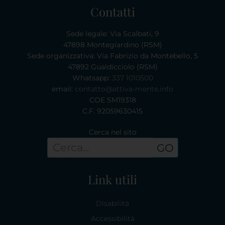
Contatti
Sede legale: Via Scalbati, 9
47898 Montegiardino (RSM)
Sede organizzativa: Via Fabrizio da Montebello, 5
47892 Gualdicciolo (RSM)
Whatsapp:
337 1010500
email:
contatto@attiva-mente.info
COE SM19318
C.F. 92059630415
Cerca nel sito
GO
Link utili
Disabilità
Accessibilità