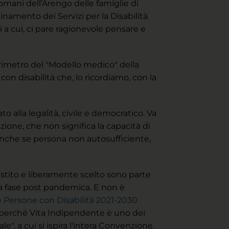
omani dell’Arengo delle famiglie di
inamento dei Servizi per la Disabilità
i a cui, ci pare ragionevole pensare e
erimetro del "Modello medico" della
con disabilità che, lo ricordiamo, con la
 alla legalità, civile e democratico. Va
ione, che non significa la capacità di
, anche se persona non autosufficiente,
gestito e liberamente scelto sono parte
la fase post pandemica. E non è
le Persone con Disabilità 2021-2030
o perché Vita Indipendente è uno dei
e", a cui si ispira l'intera Convenzione.