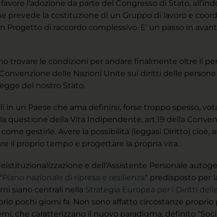
favore l'adozione da parte del Congresso di Stato, all’ind
he prevede la costituzione di un Gruppo di lavoro e coord
i un Progetto di raccordo complessivo. E' un passo in avant
o trovare le condizioni per andare finalmente oltre il p
 Convenzione delle Nazioni Unite sui diritti delle persone 
 Legge del nostro Stato.
 in un Paese che ama definirsi, forse troppo spesso, votato
a questione della Vita Indipendente, art.19 della Convenz
 come gestirle. Avere la possibilità (leggasi Diritto) cioè
e il proprio tempo e progettare la propria vita.
 deistituzionalizzazione e dell’Assistente Personale auto
"
Piano nazionale di ripresa e resilienza
" predisposto per 
i siano centrali nella
Strategia Europea per i Diritti del
io pochi giorni fa. Non sono affatto circostanze propri
mi, che caratterizzano il nuovo paradigma, definito "Social