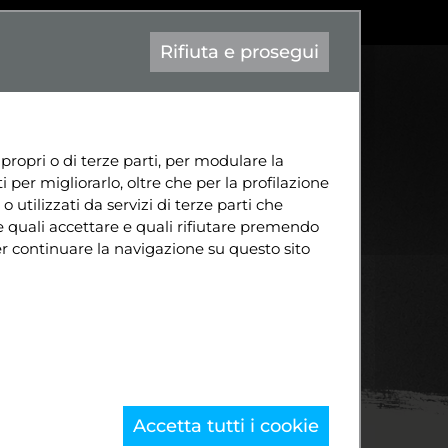
|
Aa-
contatto@attiva-mente.info
Eng
Rifiuta e prosegui
TÀ
CONTATTI
DIVENTA SOCIO
 propri o di terze parti, per modulare la
 per migliorarlo, oltre che per la profilazione
o utilizzati da servizi di terze parti che
e quali accettare e quali rifiutare premendo
per continuare la navigazione su questo sito
Accetta tutti i cookie
ws
San Marino non può rimanere fermo al palo