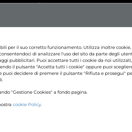
Testo
Dislessia
Contrasto
+
Aa+
NE
NEWS
PROGETTI
RISORSE
UTILI
bili per il suo corretto funzionamento. Utilizza inoltre cookie,
consentendoci di analizzare l'uso del sito da parte degli utenti
ggi pubblicitari. Puoi accettare tutti i cookie da noi utilizzati, 
ndo il pulsante "Accetta tutti i cookie" oppure puoi sceglier
ine puoi decidere di premere il pulsante "Rifiuta e prosegui" 
i.
ccando "Gestione Cookies" a fondo pagina.
nostra
cookie Policy
.
Home
Ne