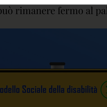
uò rimanere fermo al pa