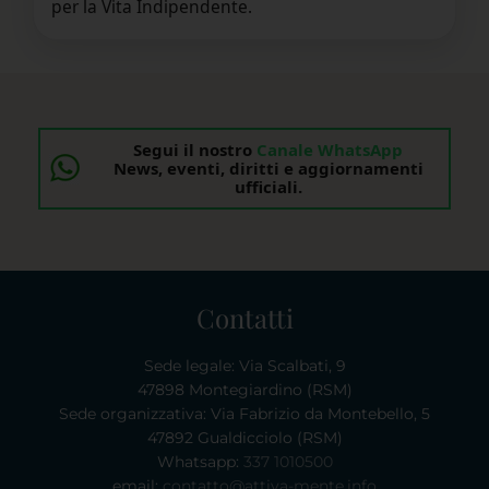
per la Vita Indipendente.
Segui il nostro
Canale WhatsApp
News, eventi, diritti e aggiornamenti
ufficiali.
Contatti
Sede legale: Via Scalbati, 9
47898 Montegiardino (RSM)
Sede organizzativa: Via Fabrizio da Montebello, 5
47892 Gualdicciolo (RSM)
Whatsapp:
337 1010500
email:
contatto@attiva-mente.info