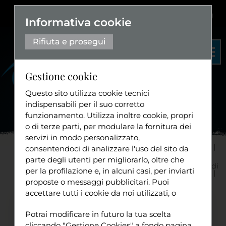
Dislessia
+
Aa+
|
Aa-
Eng
Informativa cookie
Rifiuta e prosegui
Gestione cookie
Questo sito utilizza cookie tecnici
indispensabili per il suo corretto
funzionamento. Utilizza inoltre cookie, propri
Organigramma
o di terze parti, per modulare la fornitura dei
Statuto
servizi in modo personalizzato,
Home
Progetti
Cultura
consentendoci di analizzare l'uso del sito da
Diventa volontario
parte degli utenti per migliorarlo, oltre che
Oltre i corpi - Intersezionalità, disabilità e diritto di
per la profilazione e, in alcuni casi, per inviarti
desiderare
proposte o messaggi pubblicitari. Puoi
Bio Ingrid
...
accettare tutti i cookie da noi utilizzati, o
Tuttavia
✨ Bio ospite
🇳🇴 Norvegia
♿ Vita Indipendente
utilizzati da servizi di terze parti che
Sport
Potrai modificare in futuro la tua scelta
compaiono sulle pagine di questo sito,
🏳️‍🌈 Intersezionalità
cliccando "Gestione Cookies" a fondo pagina.