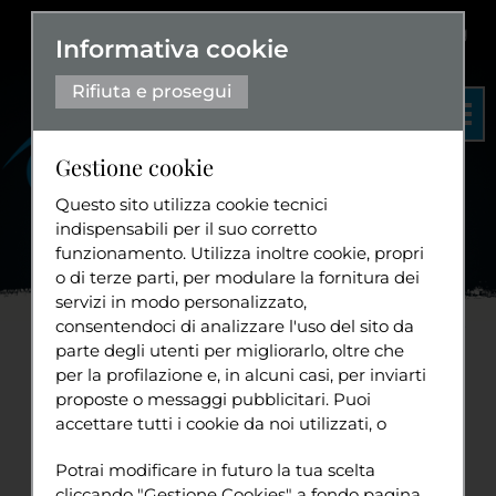
Dislessia
+
Aa+
|
Aa-
Eng
Informativa cookie
Rifiuta e prosegui
Gestione cookie
Questo sito utilizza cookie tecnici
indispensabili per il suo corretto
funzionamento. Utilizza inoltre cookie, propri
Organigramma
o di terze parti, per modulare la fornitura dei
Statuto
servizi in modo personalizzato,
Home
Progetti
Cultura
Istanze d'Arengo
Per il
...
consentendoci di analizzare l'uso del sito da
Diventa volontario
parte degli utenti per migliorarlo, oltre che
per la profilazione e, in alcuni casi, per inviarti
(APPROVATA all'unanimità
proposte o messaggi pubblicitari. Puoi
accettare tutti i cookie da noi utilizzati, o
dal Consiglio Grande e
Tuttavia
utilizzati da servizi di terze parti che
Sport
Potrai modificare in futuro la tua scelta
compaiono sulle pagine di questo sito,
Generale il 16/07/2025)
cliccando "Gestione Cookies" a fondo pagina.