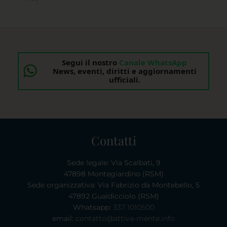
Segui il nostro
Canale WhatsApp
News, eventi, diritti e aggiornamenti
ufficiali.
Contatti
Sede legale: Via Scalbati, 9
47898 Montegiardino (RSM)
Sede organizzativa: Via Fabrizio da Montebello, 5
47892 Gualdicciolo (RSM)
Whatsapp:
337 1010500
email:
contatto@attiva-mente.info