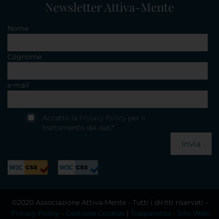
Newsletter Attiva-Mente
Nome
Cognome
e-mail
Accetto la
Privacy Policy
per il
trattamento dei dati*
Invia
©2020 Associazione Attiva-Mente - Tutti i diritti riservati -
Privacy Policy
-
Gestione Cookies
|
Trasparenza
-
Sito Web