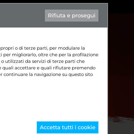
|
Aa-
contatto@attiva-mente.info
Eng
Rifiuta e prosegui
TÀ
CONTATTI
DIVENTA SOCIO
 propri o di terze parti, per modulare la
 per migliorarlo, oltre che per la profilazione
o utilizzati da servizi di terze parti che
e quali accettare e quali rifiutare premendo
per continuare la navigazione su questo sito
Accetta tutti i cookie
Home
Progetti
Cultura
Mobilitazione