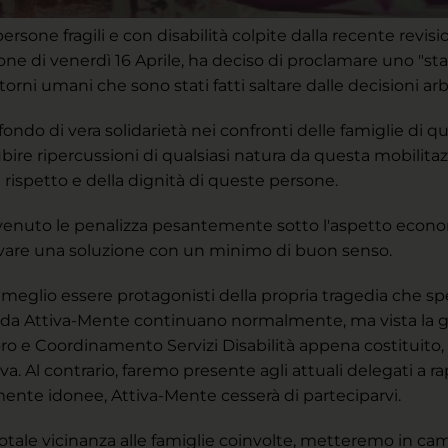
 persone fragili e con disabilità colpite dalla recente revi
unione di venerdì 16 Aprile, ha deciso di proclamare uno "st
rni umani che sono stati fatti saltare dalle decisioni arbi
ofondo di vera solidarietà nei confronti delle famiglie di 
ubire ripercussioni di qualsiasi natura da questa mobilita
 rispetto e della dignità di queste persone.
venuto le penalizza pesantemente sotto l'aspetto economi
trovare una soluzione con un minimo di buon senso.
meglio essere protagonisti della propria tragedia che spett
ne da Attiva-Mente continuano normalmente, ma vista la gr
ro e Coordinamento Servizi Disabilità appena costituito, 
a. Al contrario, faremo presente agli attuali delegati a 
ente idonee, Attiva-Mente cesserà di parteciparvi.
 totale vicinanza alle famiglie coinvolte, metteremo in cam