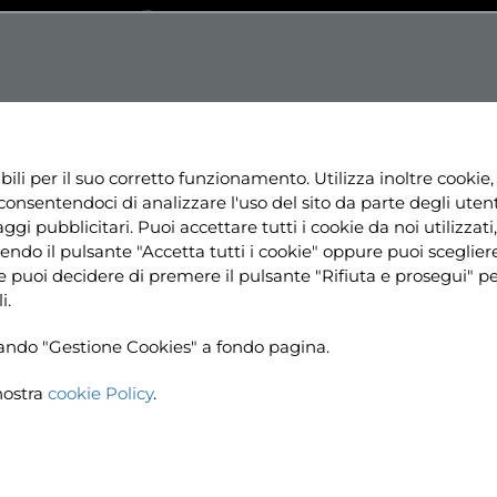
Testo
Dislessia
Contrasto
+
Aa+
NE
NEWS
PROGETTI
RISORSE
UTILI
bili per il suo corretto funzionamento. Utilizza inoltre cookie,
consentendoci di analizzare l'uso del sito da parte degli utenti
ggi pubblicitari. Puoi accettare tutti i cookie da noi utilizzati, 
ndo il pulsante "Accetta tutti i cookie" oppure puoi sceglier
ine puoi decidere di premere il pulsante "Rifiuta e prosegui" 
i.
ccando "Gestione Cookies" a fondo pagina.
nostra
cookie Policy
.