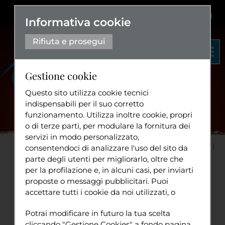
Dislessia
+
Aa+
|
Aa-
Eng
Informativa cookie
Rifiuta e prosegui
Gestione cookie
Questo sito utilizza cookie tecnici
indispensabili per il suo corretto
funzionamento. Utilizza inoltre cookie, propri
Organigramma
o di terze parti, per modulare la fornitura dei
Statuto
servizi in modo personalizzato,
Home
Progetti
Solidarietà
consentendoci di analizzare l'uso del sito da
Diventa volontario
parte degli utenti per migliorarlo, oltre che
Connessioni attive per la Pace
Anno I
Domenica 7
...
per la profilazione e, in alcuni casi, per inviarti
Domenica 7 gennaio 2007
proposte o messaggi pubblicitari. Puoi
accettare tutti i cookie da noi utilizzati, o
Tuttavia
utilizzati da servizi di terze parti che
E arriviamo a Gerusalemme.
Sport
Potrai modificare in futuro la tua scelta
compaiono sulle pagine di questo sito,
Dopo aver toccato, Tiberiade, Nazaret,
cliccando "Gestione Cookies" a fondo pagina.