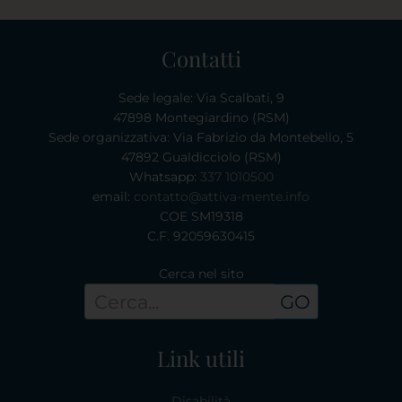
Contatti
Sede legale: Via Scalbati, 9
47898 Montegiardino (RSM)
Sede organizzativa: Via Fabrizio da Montebello, 5
47892 Gualdicciolo (RSM)
Whatsapp:
337 1010500
email:
contatto@attiva-mente.info
COE SM19318
C.F. 92059630415
Cerca nel sito
GO
Link utili
Disabilità