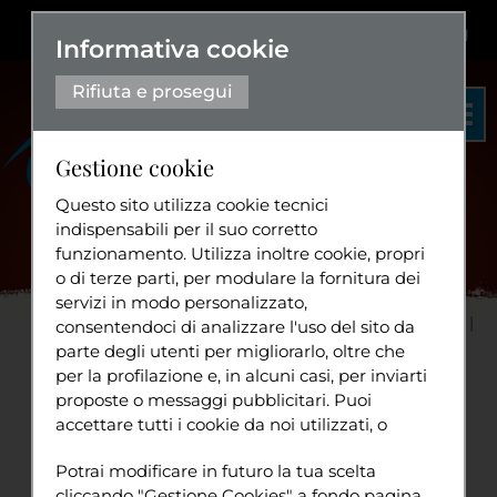
Dislessia
+
Aa+
|
Aa-
Eng
Informativa cookie
Rifiuta e prosegui
Gestione cookie
Questo sito utilizza cookie tecnici
indispensabili per il suo corretto
funzionamento. Utilizza inoltre cookie, propri
Organigramma
o di terze parti, per modulare la fornitura dei
Statuto
servizi in modo personalizzato,
Home
Progetti
Solidarietà
consentendoci di analizzare l'uso del sito da
Diventa volontario
parte degli utenti per migliorarlo, oltre che
Connessioni attive per la Pace
Anno I
Lunedì 8
...
per la profilazione e, in alcuni casi, per inviarti
Lunedì 8 gennaio 2007
proposte o messaggi pubblicitari. Puoi
accettare tutti i cookie da noi utilizzati, o
Tuttavia
utilizzati da servizi di terze parti che
Ultimo giorno del nostro intenso e impegnativo
Sport
Potrai modificare in futuro la tua scelta
compaiono sulle pagine di questo sito,
viaggio in Terra Santa. Siamo in attesa che
cliccando "Gestione Cookies" a fondo pagina.