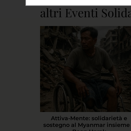
altri Eventi Solid
Attiva-Mente: solidarietà e
sostegno al Myanmar insieme