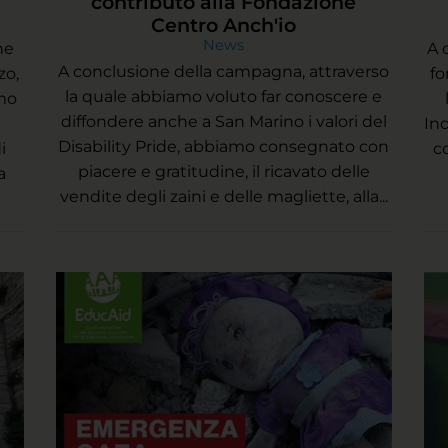
contributo alla Fondazione
Centro Anch'io
News
he
A 
A conclusione della campagna, attraverso
zo,
fo
la quale abbiamo voluto far conoscere e
imo
diffondere anche a San Marino i valori del
In
Disability Pride, abbiamo consegnato con
i
c
piacere e gratitudine, il ricavato delle
a
vendite degli zaini e delle magliette, alla...