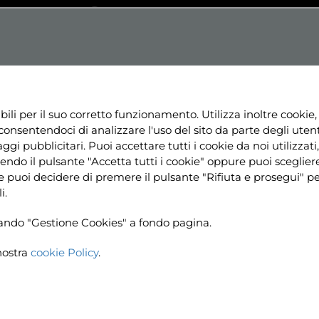
Testo
Dislessia
Contrasto
+
Aa+
NE
NEWS
PROGETTI
RISORSE
UTILI
bili per il suo corretto funzionamento. Utilizza inoltre cookie,
consentendoci di analizzare l'uso del sito da parte degli utenti
ggi pubblicitari. Puoi accettare tutti i cookie da noi utilizzati, 
ndo il pulsante "Accetta tutti i cookie" oppure puoi sceglier
ine puoi decidere di premere il pulsante "Rifiuta e prosegui" 
i.
ccando "Gestione Cookies" a fondo pagina.
nostra
cookie Policy
.
Hom