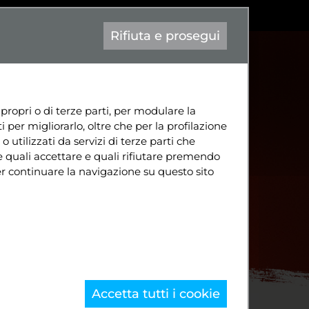
|
Aa-
contatto@attiva-mente.info
Eng
Rifiuta e prosegui
TÀ
CONTATTI
DIVENTA SOCIO
 propri o di terze parti, per modulare la
 per migliorarlo, oltre che per la profilazione
o utilizzati da servizi di terze parti che
e quali accettare e quali rifiutare premendo
per continuare la navigazione su questo sito
Accetta tutti i cookie
e
Progetti
Solidarietà
altri Eventi Solidarietà