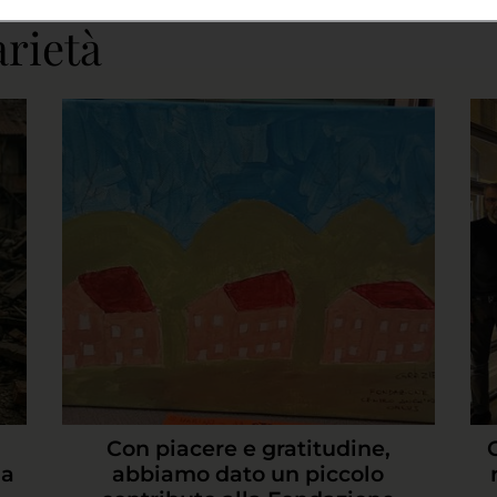
arietà
Con piacere e gratitudine,
 a
abbiamo dato un piccolo