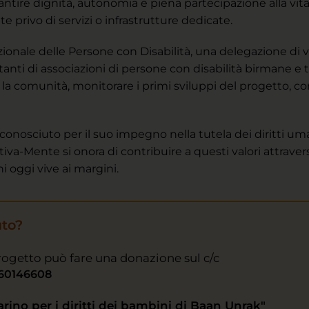
rantire dignità, autonomia e piena partecipazione alla vi
te privo di servizi o infrastrutture dedicate.
ionale delle Persone con Disabilità, una delegazione di vo
nti di associazioni di persone con disabilità birmane e ta
 la comunità, monitorare i primi sviluppi del progetto, co
onosciuto per il suo impegno nella tutela dei diritti uma
Attiva-Mente si onora di contribuire a questi valori attrav
hi oggi vive ai margini.
uto?
rogetto può fare una donazione sul c/c
60146608
rino per i diritti dei bambini di Baan Unrak"