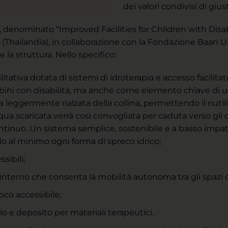
dei valori condivisi di gius
 denominato “Improved Facilities for Children with Disabili
(Thailandia), in collaborazione con la Fondazione Baan Un
la struttura. Nello specifico:
ilitativa dotata di sistemi di idroterapia e accesso facili
bini con disabilità, ma anche come elemento chiave di u
a leggermente rialzata della collina, permettendo il riutil
a scaricata verrà così convogliata per caduta verso gli or
ontinuo. Un sistema semplice, sostenibile e a basso impa
o al minimo ogni forma di spreco idrico;
sibili;
nterno che consenta la mobilità autonoma tra gli spazi de
oco accessibile;
io e deposito per materiali terapeutici.