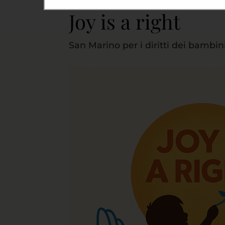
Joy is a right
San Marino per i diritti dei bambi