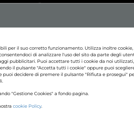
Testo
Dislessia
Contrasto
+
Aa+
NE
NEWS
PROGETTI
RISORSE
UTILI
bili per il suo corretto funzionamento. Utilizza inoltre cookie,
consentendoci di analizzare l'uso del sito da parte degli utenti
ggi pubblicitari. Puoi accettare tutti i cookie da noi utilizzati, 
ndo il pulsante "Accetta tutti i cookie" oppure puoi sceglier
ine puoi decidere di premere il pulsante "Rifiuta e prosegui" 
i.
ccando "Gestione Cookies" a fondo pagina.
nostra
cookie Policy
.
Home
Progetti
Solidarietà
Joy is 