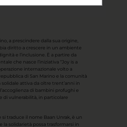
, a prescindere dalla sua origine,
bbia diritto a crescere in un ambiente
ignità e l’inclusione. È a partire da
ale che nasce l’iniziativa “Joy is a
operazione internazionale volto a
a Repubblica di San Marino e la comunità
solidale attiva da oltre trent’anni in
l’accoglienza di bambini profughi e
 di vulnerabilità, in particolare
e si traduce il nome Baan Unrak, è un
la solidarietà possa trasformarsi in