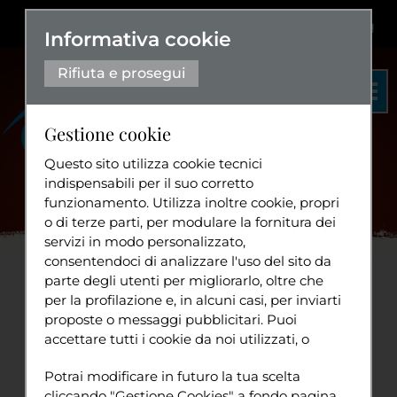
Dislessia
+
Aa+
|
Aa-
Eng
Informativa cookie
Rifiuta e prosegui
Gestione cookie
Questo sito utilizza cookie tecnici
indispensabili per il suo corretto
funzionamento. Utilizza inoltre cookie, propri
Organigramma
o di terze parti, per modulare la fornitura dei
Statuto
servizi in modo personalizzato,
Home
Progetti
Solidarietà
Namasté
Udienza
...
consentendoci di analizzare l'uso del sito da
Diventa volontario
parte degli utenti per migliorarlo, oltre che
per la profilazione e, in alcuni casi, per inviarti
Udienza dagli Ecc.mi
proposte o messaggi pubblicitari. Puoi
accettare tutti i cookie da noi utilizzati, o
Capitani Reggenti
Tuttavia
utilizzati da servizi di terze parti che
Sport
Potrai modificare in futuro la tua scelta
compaiono sulle pagine di questo sito,
cliccando "Gestione Cookies" a fondo pagina.