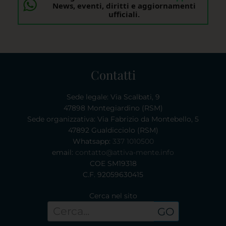
News, eventi, diritti e aggiornamenti
ufficiali.
Contatti
Sede legale: Via Scalbati, 9
47898 Montegiardino (RSM)
Sede organizzativa: Via Fabrizio da Montebello, 5
47892 Gualdicciolo (RSM)
Whatsapp:
337 1010500
email:
contatto@attiva-mente.info
COE SM19318
C.F. 92059630415
Cerca nel sito
GO