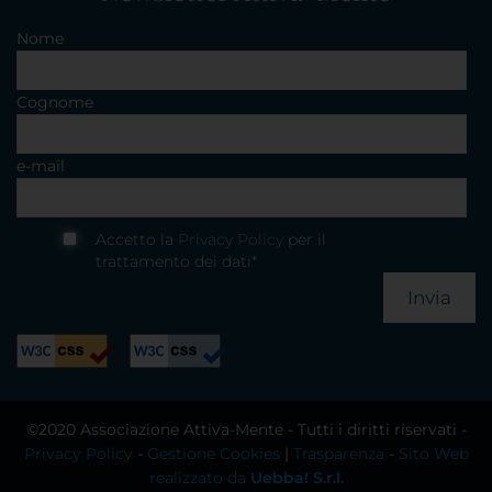
Nome
Cognome
e-mail
Accetto la
Privacy Policy
per il
trattamento dei dati*
Invia
©2020 Associazione Attiva-Mente - Tutti i diritti riservati -
Privacy Policy
-
Gestione Cookies
|
Trasparenza
-
Sito Web
realizzato da
Uebba! S.r.l.