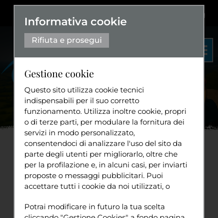
Dislessia
+
Aa+
|
Aa-
Eng
Informativa cookie
Rifiuta e prosegui
Gestione cookie
Questo sito utilizza cookie tecnici
indispensabili per il suo corretto
funzionamento. Utilizza inoltre cookie, propri
Organigramma
o di terze parti, per modulare la fornitura dei
Statuto
servizi in modo personalizzato,
Home
Progetti
Sport
Tuttavia...
2025
Patrizia
...
consentendoci di analizzare l'uso del sito da
Diventa volontario
parte degli utenti per migliorarlo, oltre che
per la profilazione e, in alcuni casi, per inviarti
Patrizia Saccà Toshini Devi
proposte o messaggi pubblicitari. Puoi
accettare tutti i cookie da noi utilizzati, o
– Yoga a Raggi Liberi
Tuttavia
utilizzati da servizi di terze parti che
Sport
Potrai modificare in futuro la tua scelta
compaiono sulle pagine di questo sito,
cliccando "Gestione Cookies" a fondo pagina.